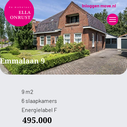
Inloggen move.nl
Emmalaan 9
9 m2
6 slaapkamers
Energielabel F
495.000