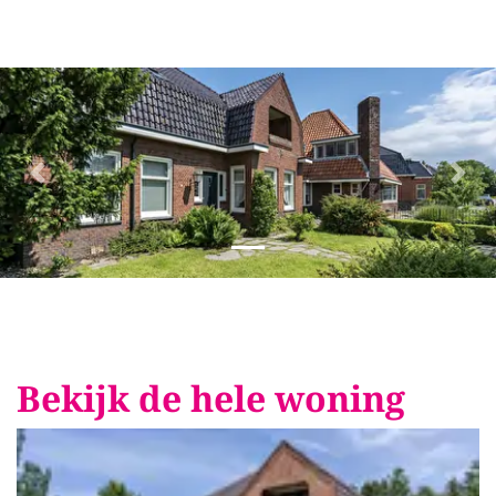
Vorige
Volg
Bekijk de hele woning
Foto
album