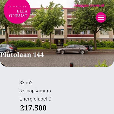
Inloggen move.nl
Plutolaan 144
82 m2
3 slaapkamers
Energielabel C
217.500