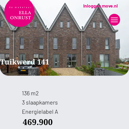
Inloggen move.nl
Tuikwerd 141
136 m2
3 slaapkamers
Energielabel A
469.900